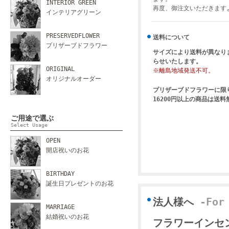
INTERIOR GREEN
再度、御注文いただきます
インテリアグリーン
PRESERVEDFLOWER
送料について
プリザーブドフラワー
サイズにより送料が異なり
らせいたします。
ORIGINAL
※離島地域発送不可。
オリジナルオーダー
プリザーブドフラワーに限
16200円以上の商品は送
ご用途で選ぶ
Select Usage
OPEN
開店祝いのお花
BIRTHDAY
誕生日プレゼントのお花
法人様へ
-For
MARRIAGE
結婚祝いのお花
フラワーインセ