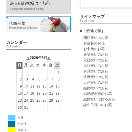
サイトマップ
Site Map
ご用途で探す
開店祝いのお花
カレンダー
お歳暮のお花
Calendar
お中元のお花
新築祝いのお花
＜
2026年8月
＞
入社祝いのお花
日
月
火
水
木
金
土
退社祝いのお花
お見舞いのお花
1
還暦祝いのお花
2
3
4
5
6
7
8
出産祝いのお花
9
10
11
12
13
14
15
結婚祝いのお花
16
17
18
19
20
21
22
結婚記念日のお花
結婚祝いに贈るお花
23
24
25
26
27
28
29
誕生日祝いのお花
30
31
今日
定休日
休業日