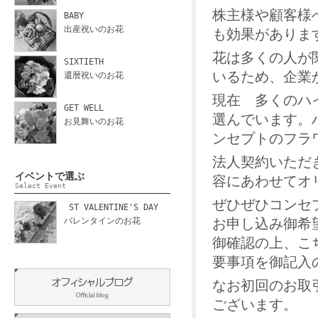
株主様や顧客様
BABY
出産祝いのお花
も効果がありま
花は多くの人が
SIXTIETH
いるため、企業
還暦祝いのお花
現在 多くのハ
GET WELL
選んでいます。
お見舞いのお花
ンセプトのフラ
法人契約いただ
イベントで選ぶ
容にあわせてオ
Select Event
ぜひぜひコンセ
ST VALENTINE'S DAY
バレンタインのお花
お申し込み御希望
御確認の上、こ
要事項を御記入
なお初回のお取
ございます。