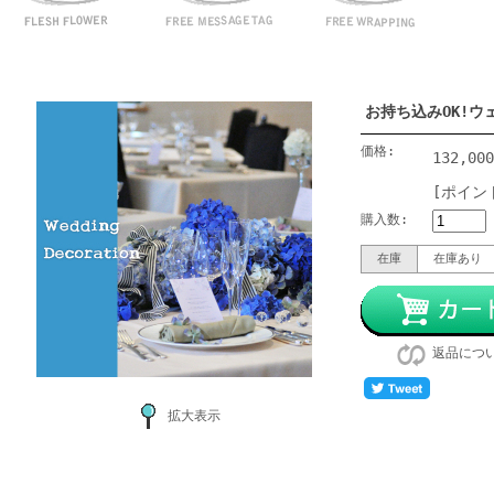
お持ち込みOK!
価格:
132,00
[ポイン
購入数:
在庫
在庫あり
返品につ
拡大表示