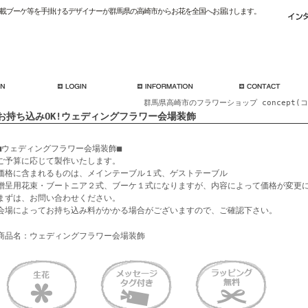
載ブーケ等を手掛けるデザイナーが群馬県の高崎市からお花を全国へお届けします。
群馬県高崎市のフラワーショップ concept(
お持ち込みOK!ウェディングフラワー会場装飾
■ウェディングフラワー会場装飾■
ご予算に応じて製作いたします。
価格に含まれるものは、メインテーブル１式、ゲストテーブル
贈呈用花束・ブートニア２式、ブーケ１式になりますが、内容によって価格が変更
まずは、お問い合わせください。
会場によってお持ち込み料がかかる場合がございますので、ご確認下さい。
商品名：ウェディングフラワー会場装飾