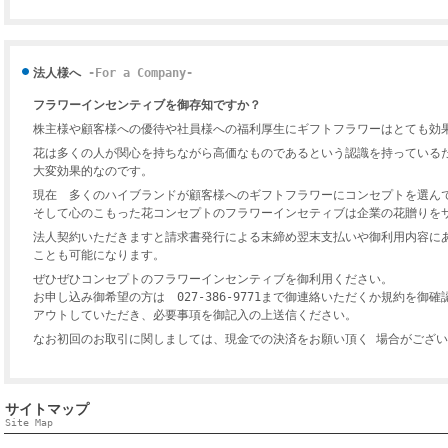
法人様へ
-For a Company-
フラワーインセンティブを御存知ですか？
株主様や顧客様への優待や社員様への福利厚生にギフトフラワーはとても効
花は多くの人が関心を持ちながら高価なものであるという認識を持っている
大変効果的なのです。
現在 多くのハイブランドが顧客様へのギフトフラワーにコンセプトを選
そして心のこもった花コンセプトのフラワーインセティブは企業の花贈りを
法人契約いただきますと請求書発行による末締め翌末支払いや御利用内容に
ことも可能になります。
ぜひぜひコンセプトのフラワーインセンティブを御利用ください。
お申し込み御希望の方は 027-386-9771まで御連絡いただくか規約を
アウトしていただき、必要事項を御記入の上送信ください。
なお初回のお取引に関しましては、現金での決済をお願い頂く 場合がござ
サイトマップ
Site Map