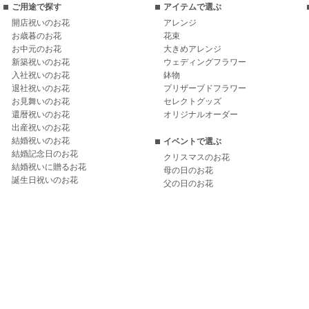
ご用途で探す
アイテムで選ぶ
開店祝いのお花
アレンジ
お歳暮のお花
花束
お中元のお花
大きめアレンジ
新築祝いのお花
ウェディングフラワー
入社祝いのお花
鉢物
退社祝いのお花
プリザーブドフラワー
お見舞いのお花
セレクトグッズ
還暦祝いのお花
オリジナルオーダー
出産祝いのお花
結婚祝いのお花
イベントで選ぶ
結婚記念日のお花
クリスマスのお花
結婚祝いに贈るお花
母の日のお花
誕生日祝いのお花
父の日のお花