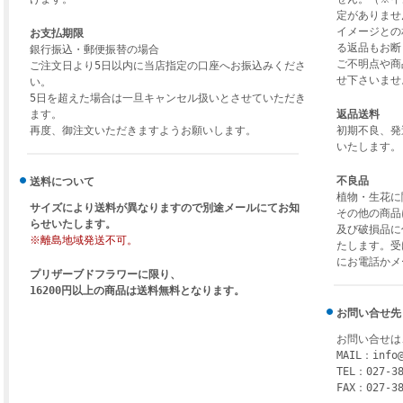
定がありませ
イメージとの
お支払期限
る返品もお断
銀行振込・郵便振替の場合
ご不明点や商
ご注文日より5日以内に当店指定の口座へお振込みくださ
せ下さいませ
い。
5日を超えた場合は一旦キャンセル扱いとさせていただき
ます。
返品送料
再度、御注文いただきますようお願いします。
初期不良、発
いたします。
不良品
送料について
植物・生花に
サイズにより送料が異なりますので別途メールにてお知
その他の商品
らせいたします。
及び破損品に
※離島地域発送不可。
たします。受
にお電話かメ
プリザーブドフラワーに限り、
16200円以上の商品は送料無料となります。
お問い合せ先
お問い合せは
MAIL：
info
TEL：027-38
FAX：027-38