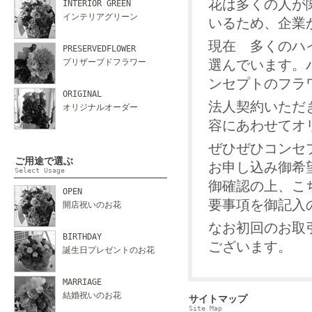
花は多くの人が
INTERIOR GREEN
インテリアグリーン
いるため、企業
現在 多くのハ
PRESERVEDFLOWER
プリザーブドフラワー
選んでいます。
ンセプトのフラ
ORIGINAL
法人契約いただ
オリジナルオーダー
容にあわせてオ
ぜひぜひコンセ
ご用途で選ぶ
お申し込み御希望
Select Usage
御確認の上、こ
OPEN
要事項を御記入
開店祝いのお花
なお初回のお取
BIRTHDAY
ございます。
誕生日プレゼントのお花
MARRIAGE
結婚祝いのお花
サイトマップ
Site Map