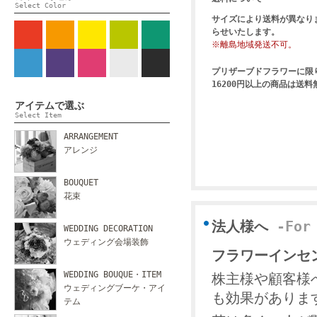
Select Color
サイズにより送料が異なり
らせいたします。
※離島地域発送不可。
プリザーブドフラワーに限
16200円以上の商品は送
アイテムで選ぶ
Select Item
ARRANGEMENT
アレンジ
BOUQUET
花束
法人様へ
-For
WEDDING DECORATION
ウェディング会場装飾
フラワーインセ
WEDDING BOUQUE・ITEM
株主様や顧客様
ウェディングブーケ・アイ
も効果がありま
テム