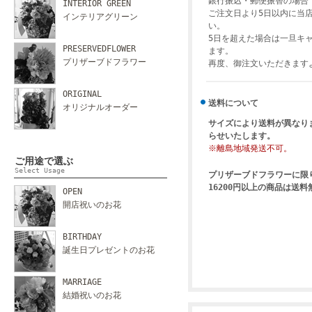
銀行振込・郵便振替の場合
INTERIOR GREEN
ご注文日より5日以内に当
インテリアグリーン
い。
5日を超えた場合は一旦キ
PRESERVEDFLOWER
ます。
プリザーブドフラワー
再度、御注文いただきます
ORIGINAL
送料について
オリジナルオーダー
サイズにより送料が異なり
らせいたします。
※離島地域発送不可。
ご用途で選ぶ
Select Usage
プリザーブドフラワーに限
16200円以上の商品は送
OPEN
開店祝いのお花
BIRTHDAY
誕生日プレゼントのお花
MARRIAGE
結婚祝いのお花