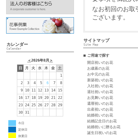
なお初回のお取
ございます。
サイトマップ
カレンダー
Site Map
Calendar
ご用途で探す
＜
2026年8月
＞
開店祝いのお花
日
月
火
水
木
金
土
お歳暮のお花
お中元のお花
1
新築祝いのお花
2
3
4
5
6
7
8
入社祝いのお花
9
10
11
12
13
14
15
退社祝いのお花
16
17
18
19
20
21
22
お見舞いのお花
還暦祝いのお花
23
24
25
26
27
28
29
出産祝いのお花
30
31
結婚祝いのお花
結婚記念日のお花
今日
結婚祝いに贈るお花
定休日
誕生日祝いのお花
休業日