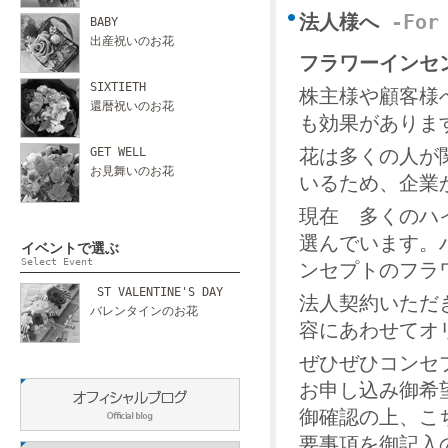
法人様へ
-For
BABY
出産祝いのお花
フラワーインセ
SIXTIETH
株主様や顧客様
還暦祝いのお花
も効果がありま
GET WELL
花は多くの人が
お見舞いのお花
いるため、企業
現在 多くのハ
選んでいます。
イベントで選ぶ
Select Event
ンセプトのフラ
ST VALENTINE'S DAY
法人契約いただ
バレンタインのお花
容にあわせてオ
ぜひぜひコンセ
お申し込み御希望
御確認の上、こ
要事項を御記入