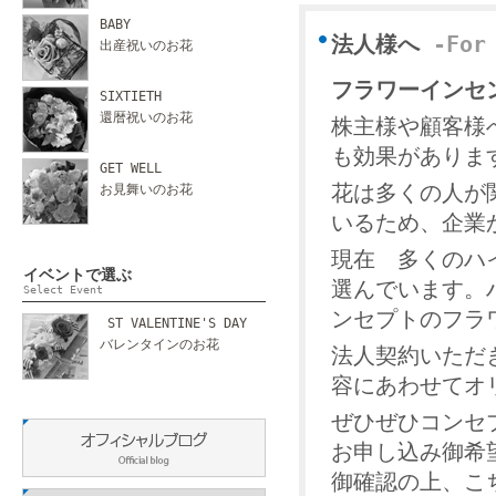
BABY
法人様へ
-For
出産祝いのお花
フラワーインセ
SIXTIETH
還暦祝いのお花
株主様や顧客様
も効果がありま
GET WELL
花は多くの人が
お見舞いのお花
いるため、企業
現在 多くのハ
イベントで選ぶ
選んでいます。
Select Event
ンセプトのフラ
ST VALENTINE'S DAY
バレンタインのお花
法人契約いただ
容にあわせてオ
ぜひぜひコンセ
お申し込み御希望
御確認の上、こ