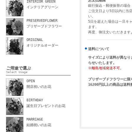
お支払期限
INTERIOR GREEN
銀行振込・郵便振替の場合
インテリアグリーン
ご注文日より5日以内に当
い。
PRESERVEDFLOWER
5日を超えた場合は一旦キ
プリザーブドフラワー
ます。
再度、御注文いただきます
ORIGINAL
オリジナルオーダー
送料について
サイズにより送料が異なり
らせいたします。
ご用途で選ぶ
※離島地域発送不可。
Select Usage
プリザーブドフラワーに限
OPEN
16200円以上の商品は送
開店祝いのお花
BIRTHDAY
誕生日プレゼントのお花
MARRIAGE
結婚祝いのお花