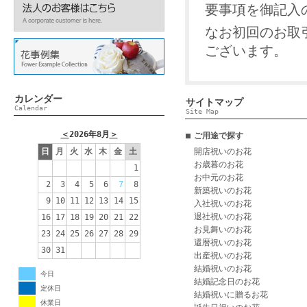
要事項を御記入
なお初回のお取
ございます。
カレンダー
サイトマップ
Calendar
Site Map
＜
2026年8月
＞
ご用途で探す
日
月
火
水
木
金
土
開店祝いのお花
お歳暮のお花
1
お中元のお花
2
3
4
5
6
7
8
新築祝いのお花
9
10
11
12
13
14
15
入社祝いのお花
退社祝いのお花
16
17
18
19
20
21
22
お見舞いのお花
23
24
25
26
27
28
29
還暦祝いのお花
30
31
出産祝いのお花
結婚祝いのお花
今日
結婚記念日のお花
定休日
結婚祝いに贈るお花
休業日