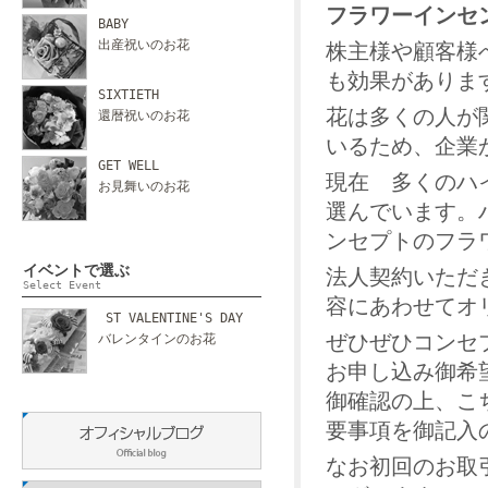
フラワーインセ
BABY
出産祝いのお花
株主様や顧客様
も効果がありま
SIXTIETH
花は多くの人が
還暦祝いのお花
いるため、企業
GET WELL
現在 多くのハ
お見舞いのお花
選んでいます。
ンセプトのフラ
イベントで選ぶ
法人契約いただ
Select Event
容にあわせてオ
ST VALENTINE'S DAY
ぜひぜひコンセ
バレンタインのお花
お申し込み御希望
御確認の上、こ
要事項を御記入
なお初回のお取