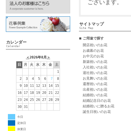
ございます。
サイトマップ
Site Map
ご用途で探す
カレンダー
開店祝いのお花
Calendar
お歳暮のお花
お中元のお花
＜
2026年8月
＞
新築祝いのお花
日
月
火
水
木
金
土
入社祝いのお花
1
退社祝いのお花
お見舞いのお花
2
3
4
5
6
7
8
還暦祝いのお花
9
10
11
12
13
14
15
出産祝いのお花
16
17
18
19
20
21
22
結婚祝いのお花
23
24
25
26
27
28
29
結婚記念日のお花
結婚祝いに贈るお花
30
31
誕生日祝いのお花
今日
定休日
休業日