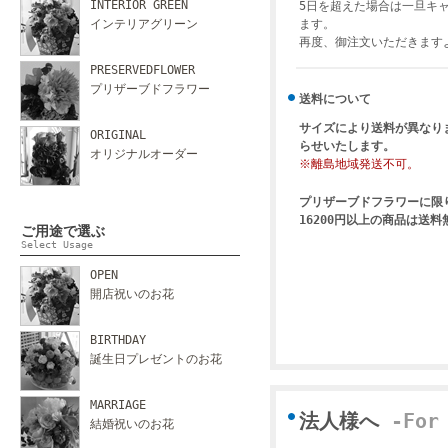
INTERIOR GREEN
5日を超えた場合は一旦キ
インテリアグリーン
ます。
再度、御注文いただきます
PRESERVEDFLOWER
プリザーブドフラワー
送料について
サイズにより送料が異なり
ORIGINAL
らせいたします。
オリジナルオーダー
※離島地域発送不可。
プリザーブドフラワーに限
16200円以上の商品は送
ご用途で選ぶ
Select Usage
OPEN
開店祝いのお花
BIRTHDAY
誕生日プレゼントのお花
MARRIAGE
法人様へ
-For
結婚祝いのお花